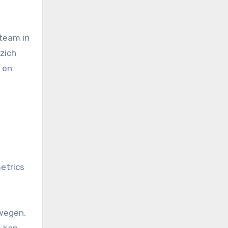
 team in
zich
 en
etrics
rwegen,
s kan