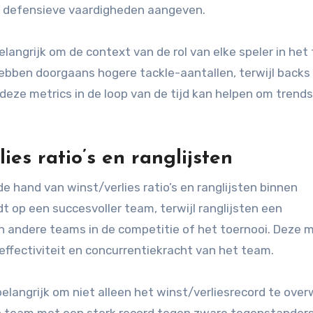
rke defensieve vaardigheden aangeven.
elangrijk om de context van de rol van elke speler in het
ebben doorgaans hogere tackle-aantallen, terwijl backs 
deze metrics in de loop van de tijd kan helpen om trends
es ratio’s en ranglijsten
hand van winst/verlies ratio’s en ranglijsten binnen
dt op een succesvoller team, terwijl ranglijsten een
n andere teams in de competitie of het toernooi. Deze m
 effectiviteit en concurrentiekracht van het team.
elangrijk om niet alleen het winst/verliesrecord te ove
n team met een sterk record tegen zware tegenstander