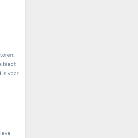
e
toren,
s biedt
 is voor
n
ieve