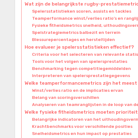
Wat zijn de belangrijkste rugby-prestatiemetri
Spelersstatistieken scoren, assists en tackles
Teamperformance winst/verlies ratio’s en rangli
Fysieke fitheidsmetrics snelheid, uithoudingsve
Spelstrategiemetrics balbezit en terrein
Blessurepercentages en hersteltijden
Hoe evalueer je spelersstatistieken effectief?
Criteria voor het selecteren van relevante stati
Tools voor het volgen van spelersprestaties
Benchmarking tegen competitiegemiddelden
Interpreteren van spelersprestatiegegevens
Welke teamperformancemetrics zijn het meest 
Winst/verlies ratio en de implicaties ervan
Belang van scoringsverschillen
Analyseren van teamranglijsten in de loop van de
Welke fysieke fitheidsmetrics moeten prioriteit
Belangrijke indicatoren van het uithoudingsver
Krachtbenchmarks voor verschillende posities
Snelheidsmetrics en hun impact op prestaties