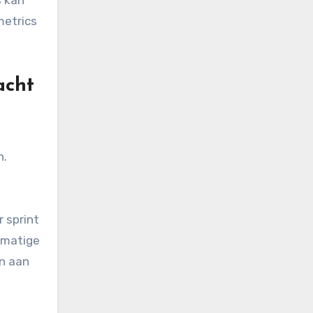
metrics
acht
n.
 sprint
lmatige
en aan