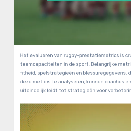
Het evalueren van rugby-prestatiemetrics is cruciaal voor het verbeteren van zowel individuele als
teamcapaciteiten in de sport. Belangrijke metr
fitheid, spelstrategieën en blessuregegevens, d
deze metrics te analyseren, kunnen coaches en
uiteindelijk leidt tot strategieën voor verbeter