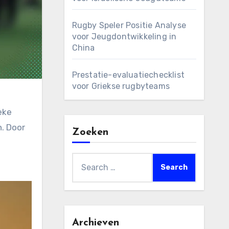
Rugby Speler Positie Analyse
voor Jeugdontwikkeling in
China
Prestatie-evaluatiechecklist
voor Griekse rugbyteams
eke
n. Door
Zoeken
Search
for:
Archieven