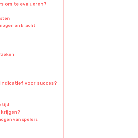
cs om te evalueren?
jsten
rmogen en kracht
stieken
indicatief voor succes?
 tijd
 krijgen?
mogen van spelers