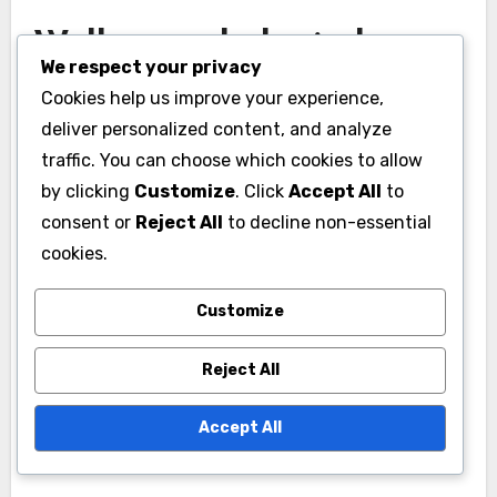
Welke psychologische
We respect your privacy
factoren beïnvloeden de
Cookies help us improve your experience,
deliver personalized content, and analyze
rugbyprestaties?
traffic. You can choose which cookies to allow
Psychologische factoren zoals
by clicking
Customize
. Click
Accept All
to
stressmanagement, motivatie en doelstelling
consent or
Reject All
to decline non-essential
hebben een aanzienlijke impact op de
cookies.
rugbyprestaties. Deze elementen kunnen de
Customize
focus, veerkracht en algehele effectiviteit van
een speler op het veld verbeteren.
Reject All
Stressmanagement
Accept All
technieken