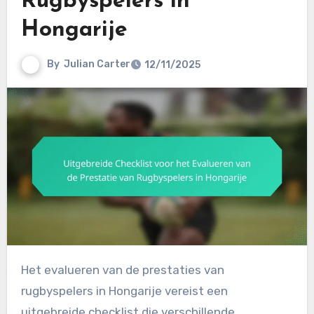
Rugbyspelers in
Hongarije
By
Julian Carter
12/11/2025
Het evalueren van de prestaties van
rugbyspelers in Hongarije vereist een
uitgebreide checklist die verschillende