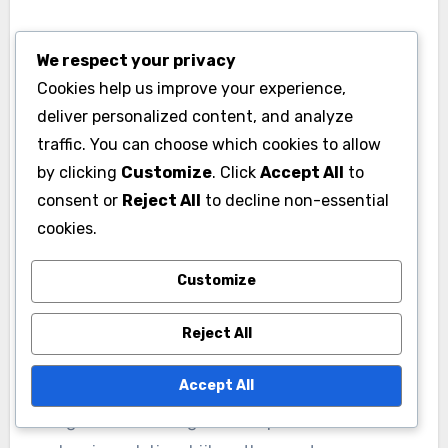
Regelmatig analytische tools
We respect your privacy
bijwerken
Cookies help us improve your experience,
deliver personalized content, and analyze
Regelmatige updates van analytische tools
traffic. You can choose which cookies to allow
zorgen ervoor dat teams concurrerend blijven en
by clicking
Customize
. Click
Accept All
to
gebruikmaken van de nieuwste technologie. Dit
consent or
Reject All
to decline non-essential
omvat software-upgrades, nieuwe methoden
cookies.
voor gegevensverzameling en het incorporeren
van opkomende analysetrends. Actueel blijven
Customize
helpt teams zich aan te passen aan de
evoluerende dynamiek van het spel.
Reject All
Accept All
Teams kunnen bijvoorbeeld investeren in
draagbare technologie die de prestaties van