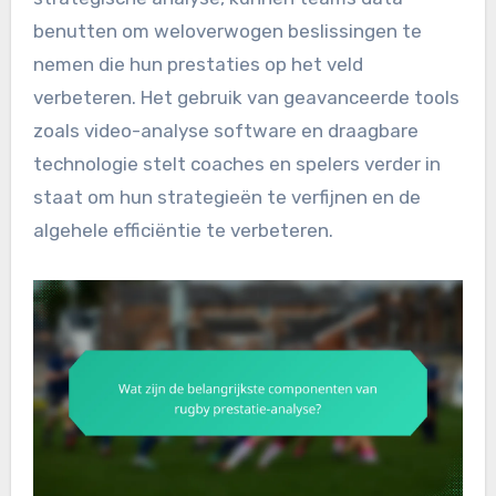
benutten om weloverwogen beslissingen te
nemen die hun prestaties op het veld
verbeteren. Het gebruik van geavanceerde tools
zoals video-analyse software en draagbare
technologie stelt coaches en spelers verder in
staat om hun strategieën te verfijnen en de
algehele efficiëntie te verbeteren.