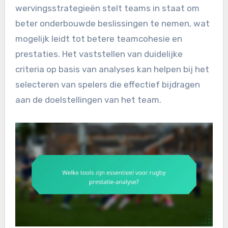
wervingsstrategieën stelt teams in staat om
beter onderbouwde beslissingen te nemen, wat
mogelijk leidt tot betere teamcohesie en
prestaties. Het vaststellen van duidelijke
criteria op basis van analyses kan helpen bij het
selecteren van spelers die effectief bijdragen
aan de doelstellingen van het team.