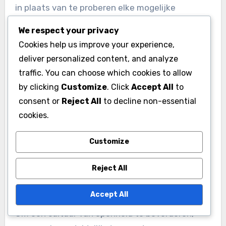
in plaats van te proberen elke mogelijke
datapunt te analyseren, wat overweldigend kan
We respect your privacy
zijn.
Cookies help us improve your experience,
deliver personalized content, and analyze
Weerstand tegen feedback
traffic. You can choose which cookies to allow
van spelers
by clicking
Customize
. Click
Accept All
to
consent or
Reject All
to decline non-essential
Spelers kunnen weerstand bieden tegen
cookies.
feedback uit angst voor kritiek of een gebrek
aan begrip van het belang ervan. Deze
Customize
weerstand kan voorkomen dat teams
noodzakelijke aanpassingen maken om de
Reject All
prestaties te verbeteren.
Accept All
Om een cultuur van openheid te bevorderen,