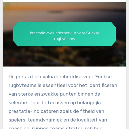
De prestatie-evaluatiechecklist voor Griekse
rugbyteams is essentieel voor het identificeren
van sterke en zwakke punten binnen de
selectie. Door te focussen op belangrijke
prestatie-indicatoren zoals de fitheid van
spelers, teamdynamiek en de kwaliteit van
coaching, kunnen teams strategisch hun