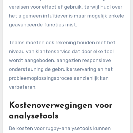
tools voor rugby-analyse
Het vergelijken van analysetools houdt in dat
hun gegevensnauwkeurigheid, gebruiksgemak
en ondersteuningsdiensten worden
geëvalueerd. SportsCode blinkt bijvoorbeeld uit
in video-analyse, maar kan meer training
vereisen voor effectief gebruik, terwijl Hudl over
het algemeen intuïtiever is maar mogelijk enkele
geavanceerde functies mist.
Teams moeten ook rekening houden met het
niveau van klantenservice dat door elke tool
wordt aangeboden, aangezien responsieve
ondersteuning de gebruikerservaring en het
probleemoplossingsproces aanzienlijk kan