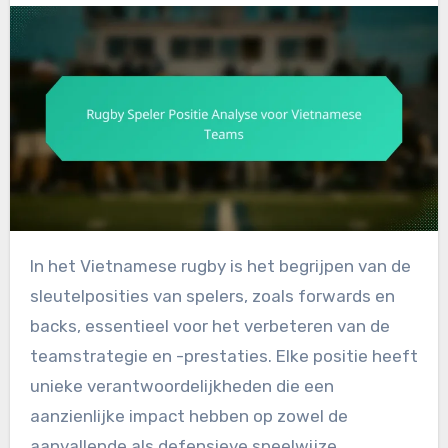
In het Vietnamese rugby is het begrijpen van de
sleutelposities van spelers, zoals forwards en
backs, essentieel voor het verbeteren van de
teamstrategie en -prestaties. Elke positie heeft
unieke verantwoordelijkheden die een
aanzienlijke impact hebben op zowel de
aanvallende als defensieve speelwijze,