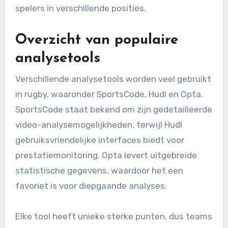
moeten teams analysetools overwegen die
uitgebreide gegevens bieden over
spelersprestaties, fysieke metrics en tactische
inzichten. Tools die video-analyse integreren
met statistische gegevens kunnen een goed
afgerond beeld geven van de effectiviteit van
spelers in verschillende posities.
Overzicht van populaire
analysetools
Verschillende analysetools worden veel gebruikt
in rugby, waaronder SportsCode, Hudl en Opta.
SportsCode staat bekend om zijn gedetailleerde
video-analysemogelijkheden, terwijl Hudl