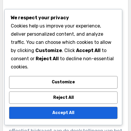
concurrentiestatistieken om benchmarks vast
te stellen. Als het gemiddelde tackle-
succespercentage in de competitie bijvoorbeeld
We respect your privacy
Cookies help us improve your experience,
rond de 75% ligt, kan een team een doel stellen
deliver personalized content, and analyze
voor hun spelers om deze norm met 5-10% te
traffic. You can choose which cookies to allow
overschrijden om competitief te blijven.
by clicking
Customize
. Click
Accept All
to
consent or
Reject All
to decline non-essential
cookies.
Hoe kunnen Vietnamese
Customize
teams de strategieën
Reject All
voor spelerposities
Accept All
optimaliseren?
Vietnamese teams kunnen de strategieën voor