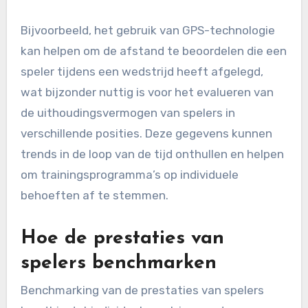
in de prestaties van spelers en kunnen
statistieken omvatten zoals de impactscore
van de speler, defensieve reads en de efficiëntie
van besluitvorming. Deze metrics vereisen vaak
video-analyse en trackingtechnologie om
nauwkeurige gegevens te verzamelen.
Bijvoorbeeld, het gebruik van GPS-technologie
kan helpen om de afstand te beoordelen die een
speler tijdens een wedstrijd heeft afgelegd,
wat bijzonder nuttig is voor het evalueren van
de uithoudingsvermogen van spelers in
verschillende posities. Deze gegevens kunnen
trends in de loop van de tijd onthullen en helpen
om trainingsprogramma’s op individuele