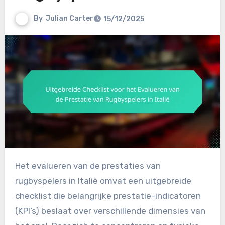
By
Julian Carter
15/12/2025
Het evalueren van de prestaties van
rugbyspelers in Italië omvat een uitgebreide
checklist die belangrijke prestatie-indicatoren
(KPI’s) beslaat over verschillende dimensies van