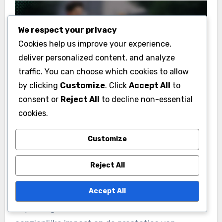
We respect your privacy
Cookies help us improve your experience,
deliver personalized content, and analyze
traffic. You can choose which cookies to allow
by clicking
Customize
. Click
Accept All
to
consent or
Reject All
to decline non-essential
cookies.
Welke psychologische
Customize
factoren beïnvloeden de
prestaties van
Reject All
rugbyspelers?
Accept All
Psychologische factoren hebben een