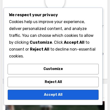
We respect your privacy
By
Julian Carter
Cookies help us improve your experience,
Julian Carter is een sportanalist met een passie voor
deliver personalized content, and analyze
rugby. Met meer dan tien jaar ervaring in
traffic. You can choose which cookies to allow
prestatiemetrics, is hij gespecialiseerd in het
by clicking
Customize
. Click
Accept All
to
analyseren van spelersposities en teamstrategieën.
consent or
Reject All
to decline non-essential
Zijn inzichten helpen coaches en spelers hun spel te
cookies.
verbeteren door middel van datagestuurde
beslissingen.
Customize
Reject All
Related Post
Accept All