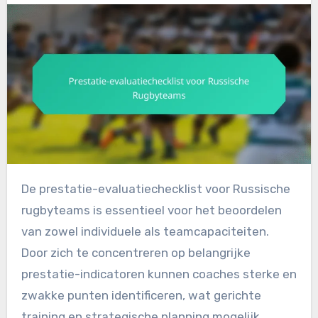
De prestatie-evaluatiechecklist voor Russische
rugbyteams is essentieel voor het beoordelen
van zowel individuele als teamcapaciteiten.
Door zich te concentreren op belangrijke
prestatie-indicatoren kunnen coaches sterke en
zwakke punten identificeren, wat gerichte
training en strategische planning mogelijk