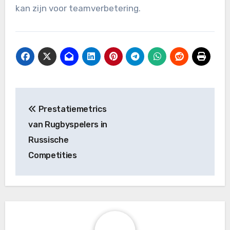
kan zijn voor teamverbetering.
Post
Prestatiemetrics
navigation
van Rugbyspelers in
Russische
Competities