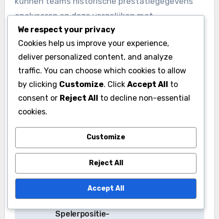
kunnen teams historische prestatiegegevens
analyseren en deze vergelijken met
We respect your privacy
vergelijkbare teams in de regio. Deze vergelijking
Cookies help us improve your experience,
helpt bij het identificeren van realistische
deliver personalized content, and analyze
doelen die het team naar verbetering duwen.
traffic. You can choose which cookies to allow
Regelmatig deze benchmarks herzien zorgt
by clicking
Customize
. Click
Accept All
to
ervoor dat het team gefocust blijft en
consent or
Reject All
to decline non-essential
strategieën kan aanpassen indien nodig om hun
cookies.
doelstellingen te bereiken.
Customize
Reject All
Accept All
Post
Spelerpositie-