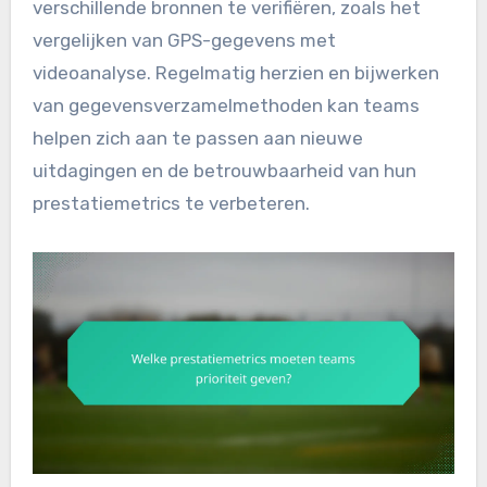
verschillende bronnen te verifiëren, zoals het
vergelijken van GPS-gegevens met
videoanalyse. Regelmatig herzien en bijwerken
van gegevensverzamelmethoden kan teams
helpen zich aan te passen aan nieuwe
uitdagingen en de betrouwbaarheid van hun
prestatiemetrics te verbeteren.