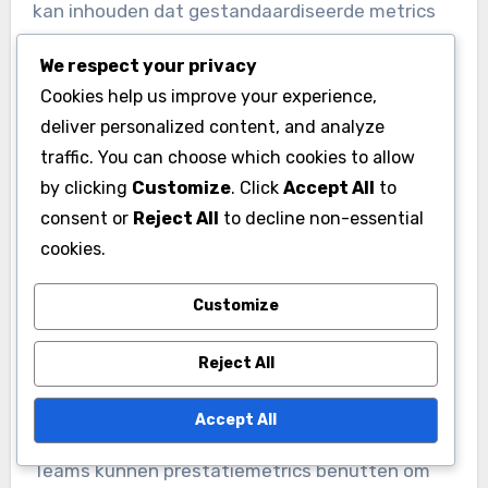
Het integreren van gegevens uit verschillende
bronnen, zoals wedstrijdstatistieken, trainingen
We respect your privacy
Cookies help us improve your experience,
en gezondheidsrecords van spelers, is cruciaal
deliver personalized content, and analyze
maar vaak problematisch. Verschillende
traffic. You can choose which cookies to allow
systemen kunnen incompatibele formaten of
by clicking
Customize
. Click
Accept All
to
definities gebruiken, wat de analyse van
consent or
Reject All
to decline non-essential
uitgebreide spelersprestaties bemoeilijkt.
cookies.
Om de prestaties van een speler effectief te
Customize
evalueren, moeten teams een uniforme
gegevensverzamelingsstructuur opzetten. Dit
Reject All
kan inhouden dat gestandaardiseerde metrics
Accept All
worden gebruikt en dat alle gegevensbronnen
compatibel zijn, wat de nauwkeurigheid van