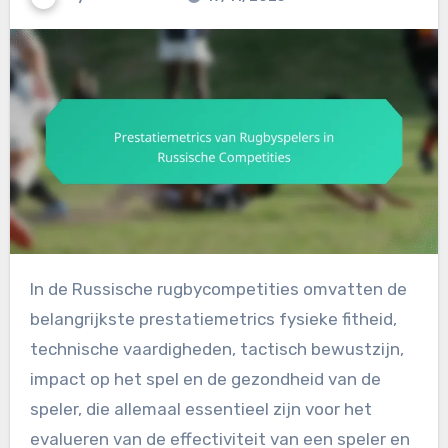
In de Russische rugbycompetities omvatten de
belangrijkste prestatiemetrics fysieke fitheid,
technische vaardigheden, tactisch bewustzijn,
impact op het spel en de gezondheid van de
speler, die allemaal essentieel zijn voor het
evalueren van de effectiviteit van een speler en