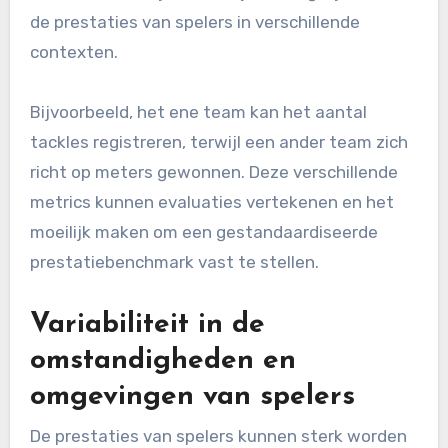
Inconsistenties in de
methoden voor
gegevensverzameling
De methoden voor gegevensverzameling voor
rugbyprestaties kunnen sterk variëren tussen
teams en competities. Sommige teams
vertrouwen op geavanceerde technologie zoals
GPS-trackers en video-analyse, terwijl anderen
misschien gebruikmaken van basisstatistieken
uit wedstrijdverslagen. Deze inconsistentie kan
leiden tot moeilijkheden bij het vergelijken van
de prestaties van spelers in verschillende
contexten.