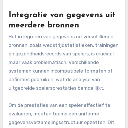
competities kunnen bijvoorbeeld de zware
winteromstandigheden de
uithoudingsvermogen en wendbaarheid van
spelers beïnvloeden, wat leidt tot fluctuerende
prestatiemetrics gedurende het seizoen.
Bovendien kunnen blessures en hersteltijden
aanzienlijk variëren tussen spelers, wat hun
effectiviteit op het veld beïnvloedt. Deze
variabiliteit maakt het uitdagend om de
werkelijke prestatieniveaus consistent te
beoordelen.
Integratie van gegevens uit
meerdere bronnen